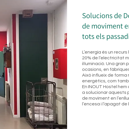
Solucions de D
de moviment en
tots els passa
L’energia és un recurs
20% de l’electricitat mu
il·luminació. Una gran
ocasions, en fàbriques
Això influeix de forma
energètics, com també
En INOUT Hostel hem d
a solucionar aquests 
de moviment en l’enll
l’encesa i l’apagat de l