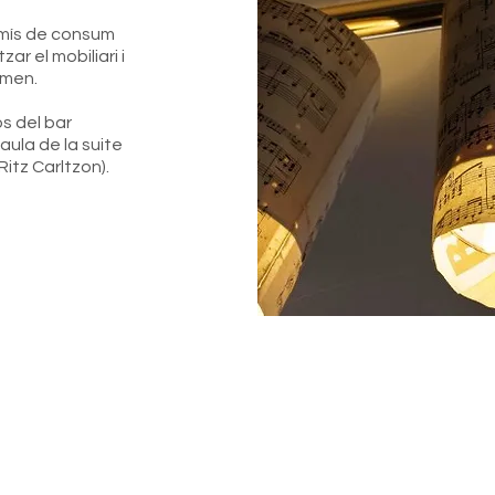
mís de consum
zar el mobiliari i
imen.
ós del bar
aula de la suite
Ritz Carltzon).