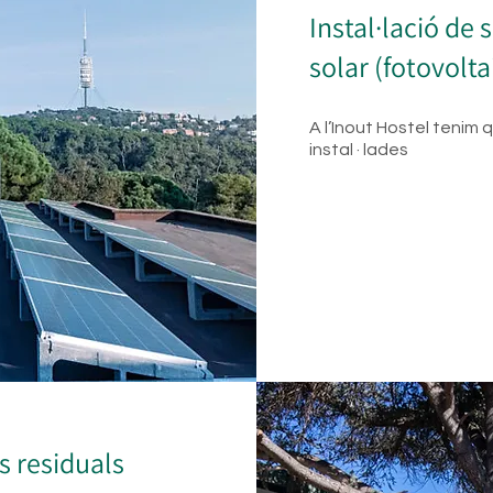
Instal·lació de 
solar (fotovolta
A l’Inout Hostel tenim 
instal · lades
s residuals