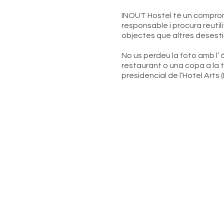
INOUT Hostel té un compro
responsable i procura reutilit
objectes que altres desest
No us perdeu la foto amb l’ 
restaurant o una copa a la t
presidencial de l’Hotel Arts (