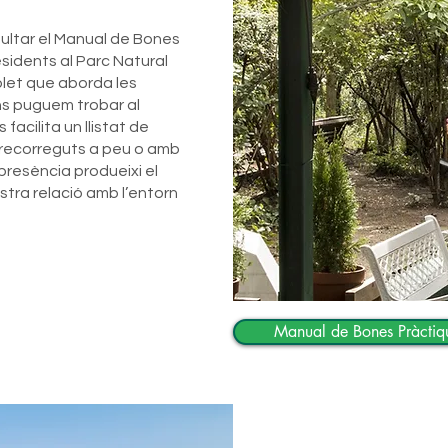
sultar el Manual de Bones
residents al Parc Natural
let que aborda les
ns puguem trobar al
facilita un llistat de
a recorreguts a peu o amb
 presència produeixi el
stra relació amb l’entorn
Manual de Bones Pràctiqu