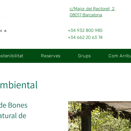
c/Major del Rectoret, 2,
08017 Barcelona
+34 932 800 985
+34 662 20 63 74
stenibilitat
Reserves
Grups
Com Arriba
 Ambiental
 de Bones
atural de