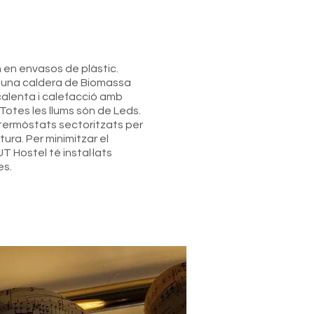
 en envasos de plàstic.
a una caldera de Biomassa
calenta i calefacció amb
 Totes les llums són de Leds.
 termòstats sectoritzats per
ura. Per minimitzar el
 Hostel té instal·lats
es.