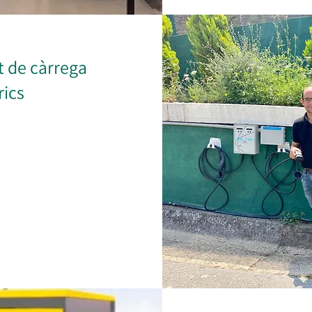
 de càrrega
rics