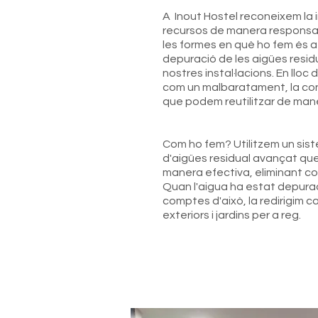
A Inout Hostel reconeixem la i
recursos de manera responsab
les formes en què ho fem és a
depuració de les aigües resid
nostres instal·lacions. En lloc 
com un malbaratament, la con
que podem reutilitzar de maner
Com ho fem? Utilitzem un si
d'aigües residual avançat que 
manera efectiva, eliminant co
Quan l'aigua ha estat depurad
comptes d'això, la redirigim c
exteriors i jardins per a reg.