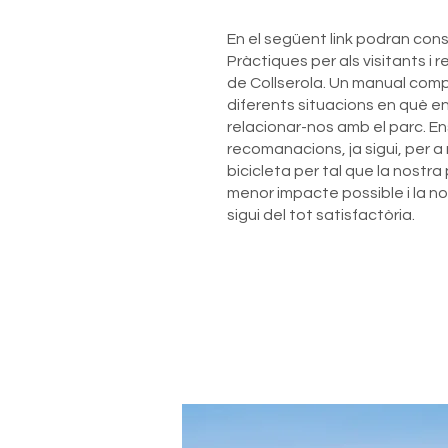
En el següent link podran con
Pràctiques per als visitants i 
de Collserola. Un manual comp
diferents situacions en què e
relacionar-nos amb el parc. Ens 
recomanacions, ja sigui, per 
bicicleta per tal que la nostra
menor impacte possible i la no
sigui del tot satisfactòria.