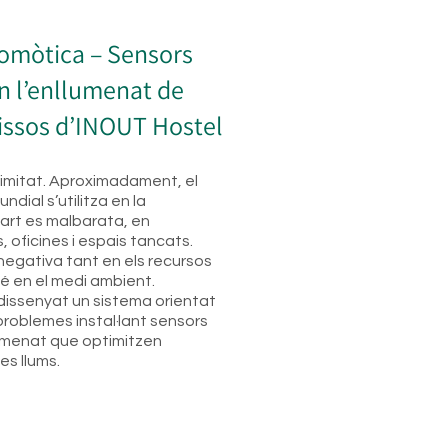
omòtica – Sensors
 l’enllumenat de
dissos d’INOUT Hostel
 limitat. Aproximadament, el
ndial s’utilitza en la
 part es malbarata, en
, oficines i espais tancats.
 negativa tant en els recursos
 en el medi ambient.
issenyat un sistema orientat
problemes instal·lant sensors
umenat que optimitzen
es llums.