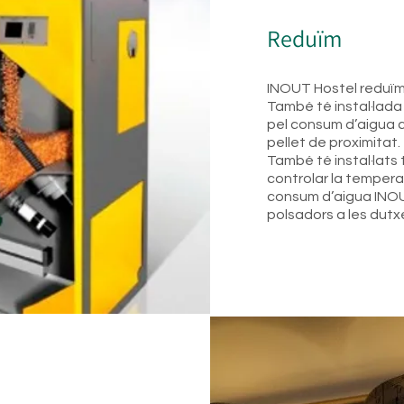
Reduïm​
INOUT Hostel reduïm
També té instal·lad
pel consum d’aigua 
pellet de proximitat.
També té instal·lats
controlar la temperat
consum d’aigua INOUT
polsadors a les dutx