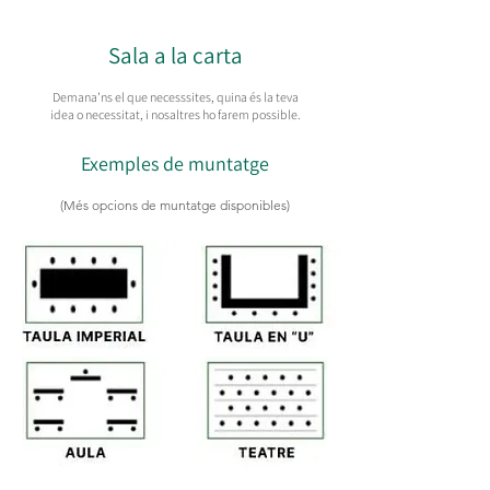
Sala a la carta
Demana’ns el que necesssites, quina és la teva
idea o necessitat, i nosaltres ho farem possible.
Exemples de muntatge
(Més opcions de muntatge disponibles)