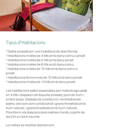
Tipus d'Habitacions
* Doble privada (en una habitació de dos lliteres).
* Habitacions mixtes de 4 llits amb bany comú o privat.
* Habitacions mixtes de 6 llits amb bany privat.
* Habitacions mixtes de 8 llits amb bany comú.
*
Habitacions mixtes de 10
llits amb bany comú o
privat.
* Habitacions femenines de 10 llits amb bany privat.
* Habitacions mixtes de 14 llits amb bany privat.
Les habitacions estan separades per mòduls agrupats
en 4 llits i disposen de taquilla privada, punt de llum i
endoll propi. Disposa de calefacció i ventiladors de
sostre, així com aire condicionat i grans finestrals amb
llum natural. i grans finestrals amb llum natural.
Prioritzem els descans dels nostres clients, a partir de
les 23h en tot el recinte.
La neteja es realitza diàriament.