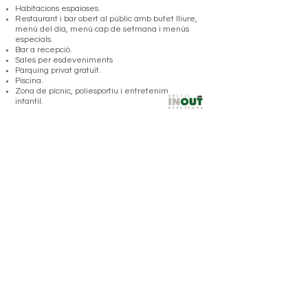
Habitacions espaioses.
Restaurant i bar obert al públic amb bufet lliure,
menú del dia, menú cap de setmana i menús
especials.
Bar a recepció.
Sales per esdeveniments
Pàrquing privat gratuït.
Piscina.
Zona de pícnic, poliesportiu i entreteniment
infantil.
INOUT HOSTEL