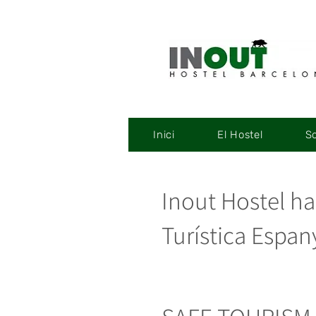
Inici
El Hostel
So
Inout Hostel ha 
Turística Espan