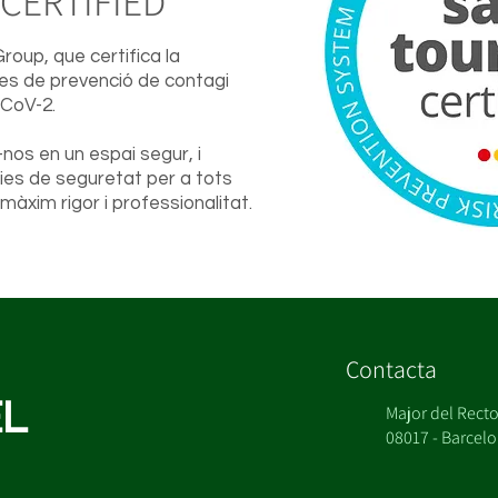
CERTIFIED
roup, que certifica la
es de prevenció de contagi
-CoV-2.
nos en un espai segur, i
es de seguretat per a tots
 màxim rigor i professionalitat.
Contacta
L
Major del Rector
08017 - Barcel