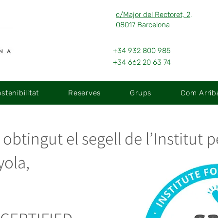
c/Major del Rectoret, 2,
08017 Barcelona
+34 932 800 985
+34 662 20 63 74
stenibilitat
Reserves
Grups
Com Arriba
obtingut el segell de l’Institut p
yola,