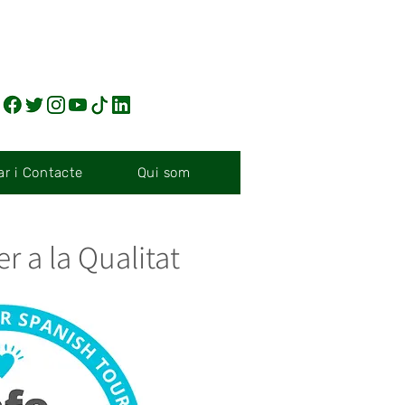
r i Contacte
Qui som
er a la Qualitat