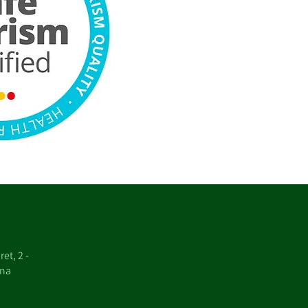
et, 2 -
ona